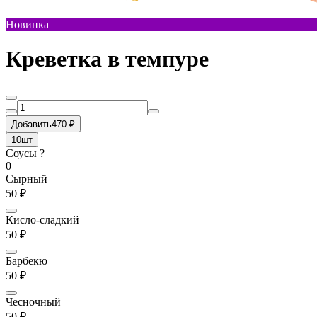
Новинка
Креветка в темпуре
Добавить
470 ₽
10шт
Соусы ?
0
Сырный
50 ₽
Кисло-сладкий
50 ₽
Барбекю
50 ₽
Чесночный
50 ₽