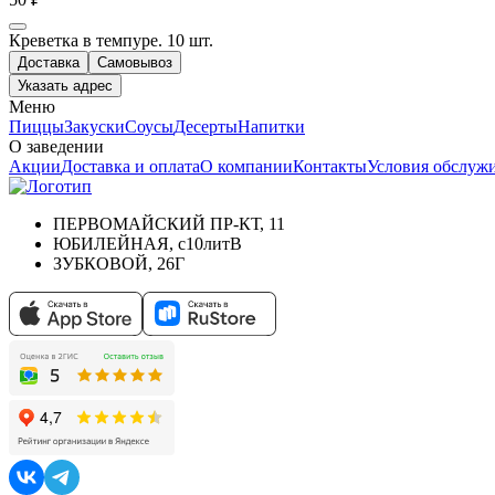
Креветка в темпуре. 10 шт.
Доставка
Самовывоз
Указать адрес
Меню
Пиццы
Закуски
Соусы
Десерты
Напитки
О заведении
Акции
Доставка и оплата
О компании
Контакты
Условия обслуж
ПЕРВОМАЙСКИЙ ПР-КТ, 11
ЮБИЛЕЙНАЯ, с10литВ
ЗУБКОВОЙ, 26Г