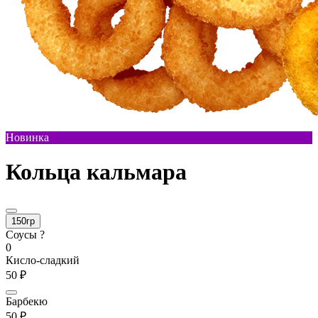
Новинка
Кольца кальмара
150гр
Соусы ?
0
Кисло-сладкий
50 ₽
Барбекю
50 ₽